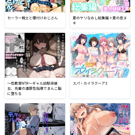
セーラー戦士と種付けおじさん
夏のヤリなおし総集編＋夏の息ヌ
キ
〜性教育NTR〜ギャル幼馴染彼
スパ・カイラクーア3
女、先輩の濃厚性指導でまんこ脳
に堕ちる