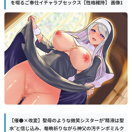
を啜るご奉仕イチャラブセックス【性格維持】 画像1
【催●×改変】聖母のような微笑シスターが‘精液は聖
水’と信じ込み、毎晩祈りながら神父の汚チンポミルク