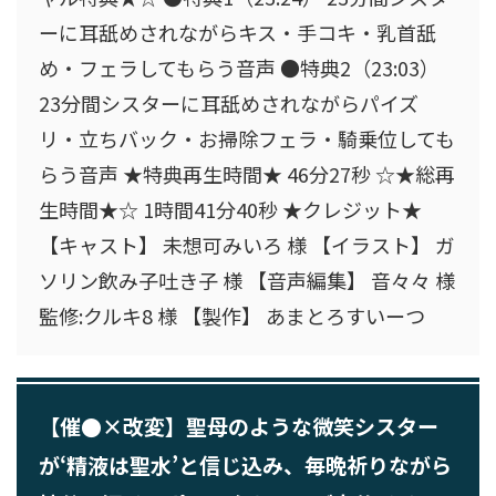
ーに耳舐めされながらキス・手コキ・乳首舐
め・フェラしてもらう音声 ●特典2（23:03）
23分間シスターに耳舐めされながらパイズ
リ・立ちバック・お掃除フェラ・騎乗位しても
らう音声 ★特典再生時間★ 46分27秒 ☆★総再
生時間★☆ 1時間41分40秒 ★クレジット★
【キャスト】 未想可みいろ 様 【イラスト】 ガ
ソリン飲み子吐き子 様 【音声編集】 音々々 様
監修:クルキ8 様 【製作】 あまとろすいーつ
【催●×改変】聖母のような微笑シスター
が‘精液は聖水’と信じ込み、毎晩祈りながら