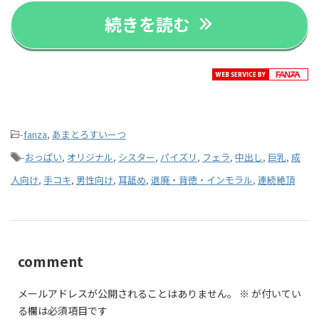
続きを読む
-
fanza
,
あまとろすいーつ
-
おっぱい
,
オリジナル
,
シスター
,
パイズリ
,
フェラ
,
中出し
,
巨乳
,
成
人向け
,
手コキ
,
男性向け
,
耳舐め
,
退廃・背徳・インモラル
,
連続絶頂
comment
メールアドレスが公開されることはありません。
※
が付いてい
る欄は必須項目です