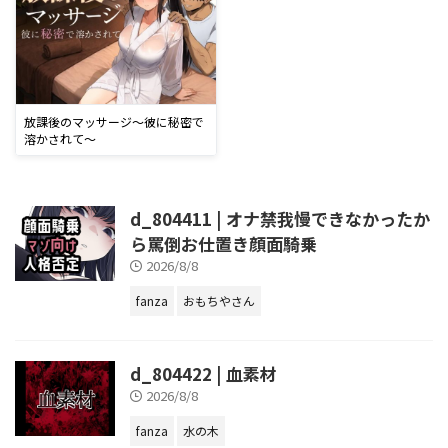
放課後のマッサージ〜彼に秘密で
溶かされて〜
d_804411 | オナ禁我慢できなかったか
ら罵倒お仕置き顔面騎乗
2026/8/8
fanza
おもちやさん
d_804422 | 血素材
2026/8/8
fanza
水の木