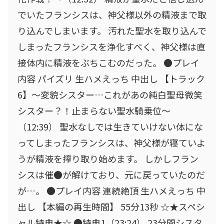
でいたフランシスは、神父様以外の精液まで取
り込んでしまいます。 汚れた聖水を取り込んで
しまったフランシスを浄化すべく、神父様は直
接体内に精液をぶちこむのだった。 ●プレイ
内容 パイズリ 生ハメえっち 中出し 【トラック
6】〜変貌シスター…これがあの純白聖母微笑
シスター？！止まらない聖水騎乗位〜
（12:39） 聖水なしでは生きていけない体にな
ってしまったフランシスは、神父様が寝ていよ
うが精液を搾り取り始めます。 しかしフラン
シスは催●が解けており、元に戻っていたのだ
が…。 ●プレイ内容 連続絶頂 生ハメえっち 中
出し 【本編の再生時間】 55分13秒 ☆★スペシ
ャル特典★☆ ●特典1（23:24） 23分間シスタ