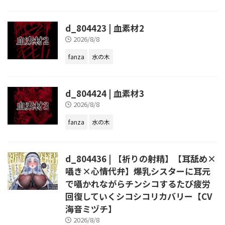
d_804423 | 血素材2
2026/8/8
fanza
水の木
d_804424 | 血素材3
2026/8/8
fanza
水の木
d_804436 | 【祈りの射精】【耳舐め×
囁き×心情代弁】爆乳シスターに耳元
で囁かれながらチンシコするたび疲労
回復していくシコシコリカバリー【CV
海音ミヅチ】
2026/8/8