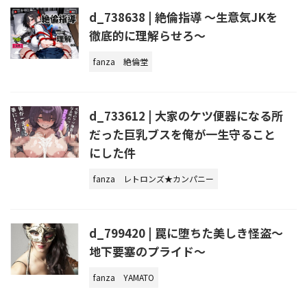
d_738638 | 絶倫指導 〜生意気JKを
徹底的に理解らせろ〜
fanza
絶倫堂
d_733612 | 大家のケツ便器になる所
だった巨乳ブスを俺が一生守ること
にした件
fanza
レトロンズ★カンパニー
d_799420 | 罠に堕ちた美しき怪盗〜
地下要塞のプライド〜
fanza
YAMATO