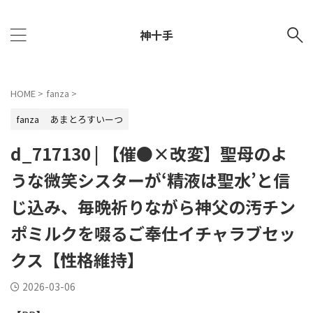
神十手
HOME
>
fanza
>
fanza
あまとろすいーつ
d_717130 | 【催●×改変】聖母のよ
うな微笑シスターが‘精液は聖水’と信
じ込み、毎晩祈りながら神父の汚チン
ポミルクを啜るご奉仕イチャラブセッ
クス【性格維持】
2026-03-06