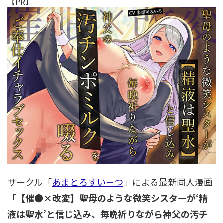
【PR】
サークル「
あまとろすいーつ
」による最新同人漫画
「
【催●×改変】聖母のような微笑シスターが‘精
液は聖水’と信じ込み、毎晩祈りながら神父の汚チ