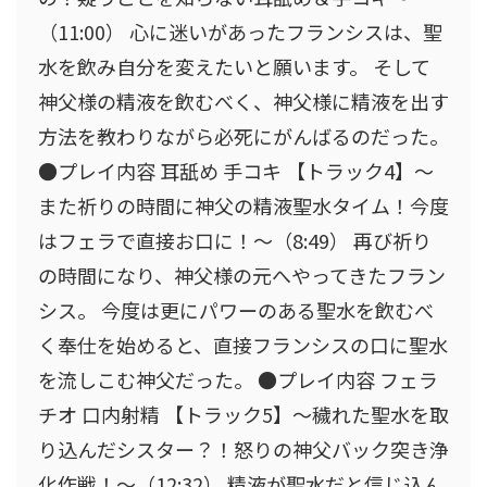
（11:00） 心に迷いがあったフランシスは、聖
水を飲み自分を変えたいと願います。 そして
神父様の精液を飲むべく、神父様に精液を出す
方法を教わりながら必死にがんばるのだった。
●プレイ内容 耳舐め 手コキ 【トラック4】〜
また祈りの時間に神父の精液聖水タイム！今度
はフェラで直接お口に！〜（8:49） 再び祈り
の時間になり、神父様の元へやってきたフラン
シス。 今度は更にパワーのある聖水を飲むべ
く奉仕を始めると、直接フランシスの口に聖水
を流しこむ神父だった。 ●プレイ内容 フェラ
チオ 口内射精 【トラック5】〜穢れた聖水を取
り込んだシスター？！怒りの神父バック突き浄
化作戦！〜（12:32） 精液が聖水だと信じ込ん