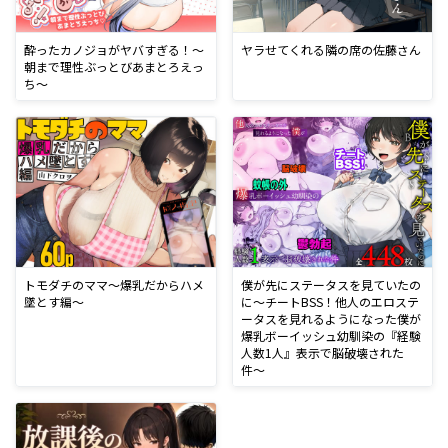
酔ったカノジョがヤバすぎる！〜
ヤラせてくれる隣の席の佐藤さん
朝まで理性ぶっとびあまとろえっ
ち〜
トモダチのママ〜爆乳だからハメ
僕が先にステータスを見ていたの
墜とす編〜
に〜チートBSS！他人のエロステ
ータスを見れるようになった僕が
爆乳ボーイッシュ幼馴染の『経験
人数1人』表示で脳破壊された
件〜