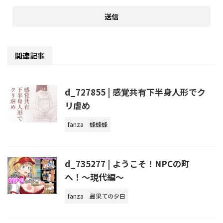
関連記事
d_727855 | 感覚共有下半身人形でク
リ虐め
fanza
蜂蜂蜂
d_735277 | ようこそ！NPCの町
へ！〜現代編〜
fanza
最果ての夕日