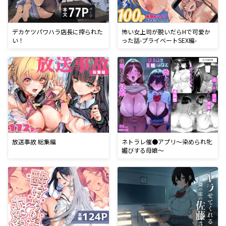
デカケツパワハラ店長に搾られた
怖い女上司が脱いだらHで可愛か
い！
った話-プライベートSEX編-
放送事故 総集編
ネトラレ催●アプリ〜染められ牝
媚びする母娘〜